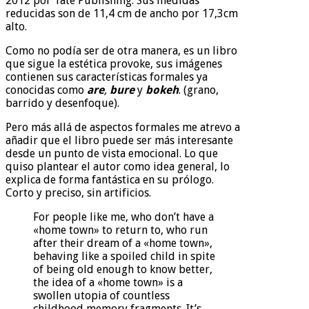
2012 por Tate Publishing. Sus medidas
reducidas son de 11,4 cm de ancho por 17,3cm
alto.
Como no podía ser de otra manera, es un libro
que sigue la estética provoke, sus imágenes
contienen sus características formales ya
conocidas como
are
,
bure
y
bokeh
. (grano,
barrido y desenfoque).
Pero más allá de aspectos formales me atrevo a
añadir que el libro puede ser más interesante
desde un punto de vista emocional. Lo que
quiso plantear el autor como idea general, lo
explica de forma fantástica en su prólogo.
Corto y preciso, sin artificios.
For people like me, who don’t have a
«home town» to return to, who run
after their dream of a «home town»,
behaving like a spoiled child in spite
of being old enough to know better,
the idea of a «home town» is a
swollen utopia of countless
childhood memory fragments. It’s