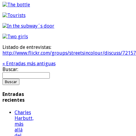
Listado de entrevistas:
http://www.flickr.com/groups/streetsincolour/discuss/721
« Entradas más antiguas
Buscar:
Entradas
recientes
Charles
Harbutt,
más
allá
del