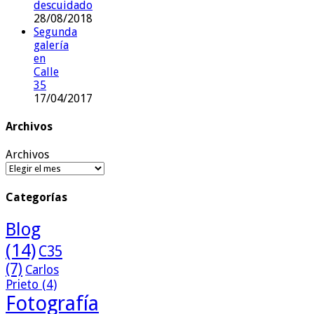
descuidado
28/08/2018
Segunda
galería
en
Calle
35
17/04/2017
Archivos
Archivos
Categorías
Blog
(14)
C35
(7)
Carlos
Prieto
(4)
Fotografía