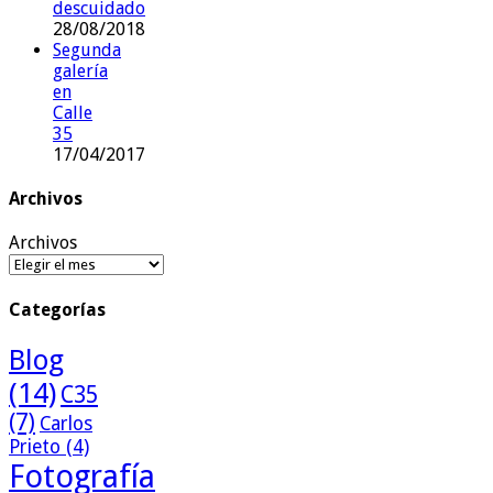
descuidado
28/08/2018
Segunda
galería
en
Calle
35
17/04/2017
Archivos
Archivos
Categorías
Blog
(14)
C35
(7)
Carlos
Prieto
(4)
Fotografía