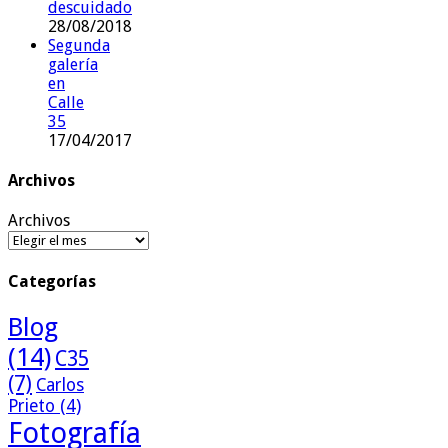
descuidado
28/08/2018
Segunda
galería
en
Calle
35
17/04/2017
Archivos
Archivos
Categorías
Blog
(14)
C35
(7)
Carlos
Prieto
(4)
Fotografía