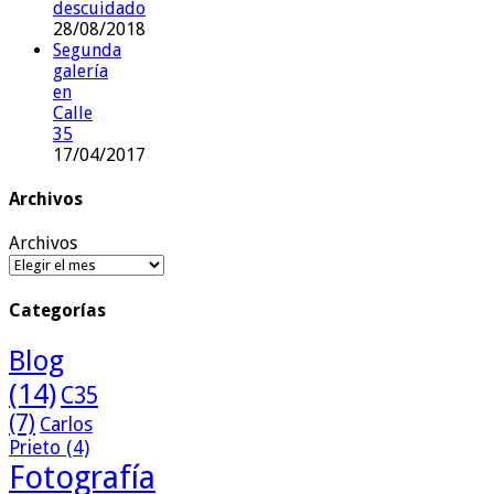
descuidado
28/08/2018
Segunda
galería
en
Calle
35
17/04/2017
Archivos
Archivos
Categorías
Blog
(14)
C35
(7)
Carlos
Prieto
(4)
Fotografía