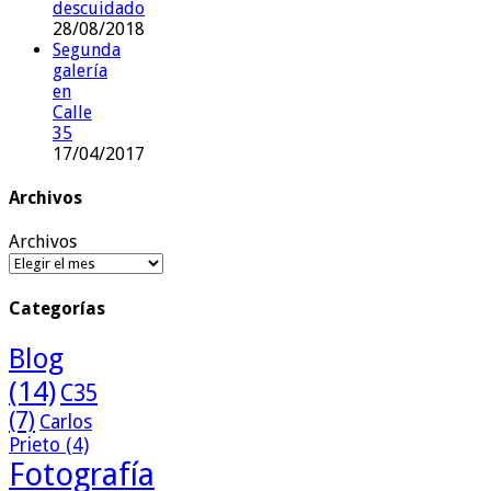
descuidado
28/08/2018
Segunda
galería
en
Calle
35
17/04/2017
Archivos
Archivos
Categorías
Blog
(14)
C35
(7)
Carlos
Prieto
(4)
Fotografía