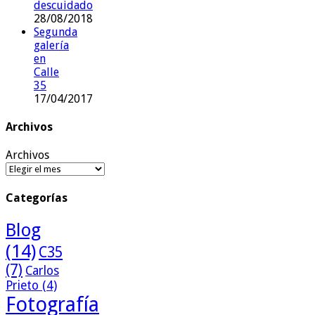
descuidado
28/08/2018
Segunda
galería
en
Calle
35
17/04/2017
Archivos
Archivos
Categorías
Blog
(14)
C35
(7)
Carlos
Prieto
(4)
Fotografía