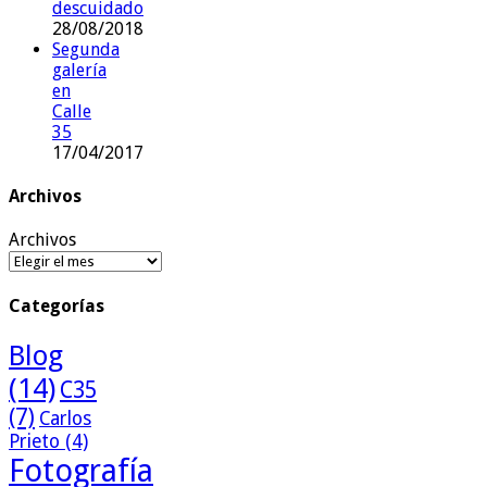
descuidado
28/08/2018
Segunda
galería
en
Calle
35
17/04/2017
Archivos
Archivos
Categorías
Blog
(14)
C35
(7)
Carlos
Prieto
(4)
Fotografía