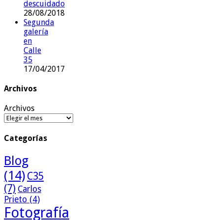
descuidado
28/08/2018
Segunda
galería
en
Calle
35
17/04/2017
Archivos
Archivos
Categorías
Blog
(14)
C35
(7)
Carlos
Prieto
(4)
Fotografía