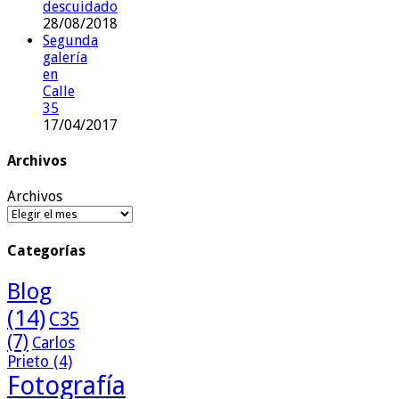
descuidado
28/08/2018
Segunda
galería
en
Calle
35
17/04/2017
Archivos
Archivos
Categorías
Blog
(14)
C35
(7)
Carlos
Prieto
(4)
Fotografía