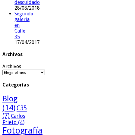
descuidado
28/08/2018
Segunda
galería
en
Calle
35
17/04/2017
Archivos
Archivos
Categorías
Blog
(14)
C35
(7)
Carlos
Prieto
(4)
Fotografía