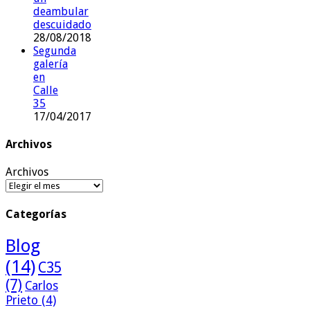
deambular
descuidado
28/08/2018
Segunda
galería
en
Calle
35
17/04/2017
Archivos
Archivos
Categorías
Blog
(14)
C35
(7)
Carlos
Prieto
(4)