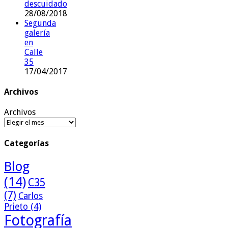
descuidado
28/08/2018
Segunda
galería
en
Calle
35
17/04/2017
Archivos
Archivos
Categorías
Blog
(14)
C35
(7)
Carlos
Prieto
(4)
Fotografía