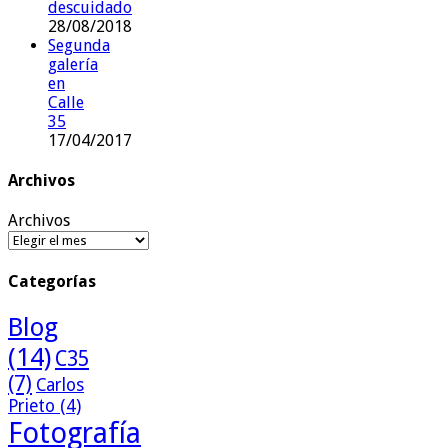
descuidado
28/08/2018
Segunda
galería
en
Calle
35
17/04/2017
Archivos
Archivos
Categorías
Blog
(14)
C35
(7)
Carlos
Prieto
(4)
Fotografía