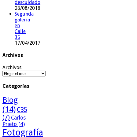
descuidado
28/08/2018
Segunda
galería
en
Calle
35
17/04/2017
Archivos
Archivos
Categorías
Blog
(14)
C35
(7)
Carlos
Prieto
(4)
Fotografía