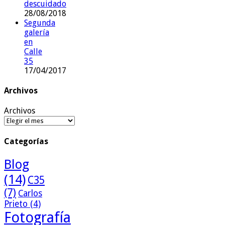
descuidado
28/08/2018
Segunda
galería
en
Calle
35
17/04/2017
Archivos
Archivos
Categorías
Blog
(14)
C35
(7)
Carlos
Prieto
(4)
Fotografía