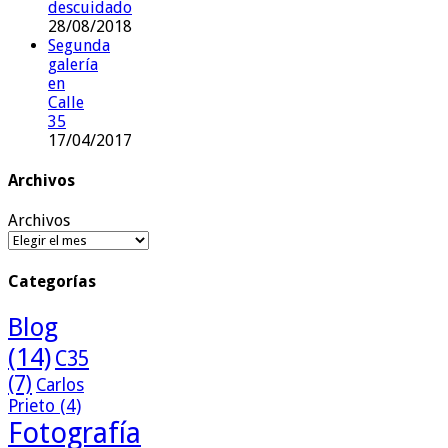
descuidado
28/08/2018
Segunda
galería
en
Calle
35
17/04/2017
Archivos
Archivos
Categorías
Blog
(14)
C35
(7)
Carlos
Prieto
(4)
Fotografía