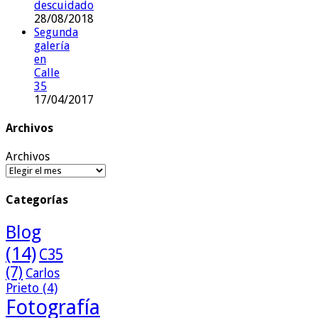
descuidado
28/08/2018
Segunda
galería
en
Calle
35
17/04/2017
Archivos
Archivos
Categorías
Blog
(14)
C35
(7)
Carlos
Prieto
(4)
Fotografía