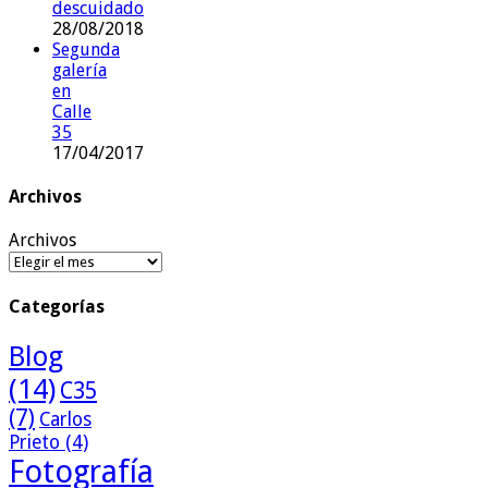
descuidado
28/08/2018
Segunda
galería
en
Calle
35
17/04/2017
Archivos
Archivos
Categorías
Blog
(14)
C35
(7)
Carlos
Prieto
(4)
Fotografía