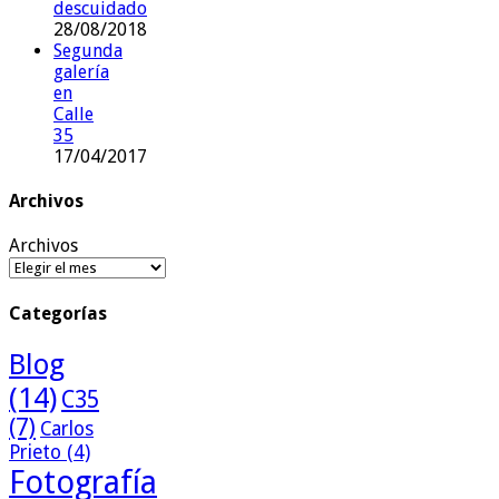
descuidado
28/08/2018
Segunda
galería
en
Calle
35
17/04/2017
Archivos
Archivos
Categorías
Blog
(14)
C35
(7)
Carlos
Prieto
(4)
Fotografía