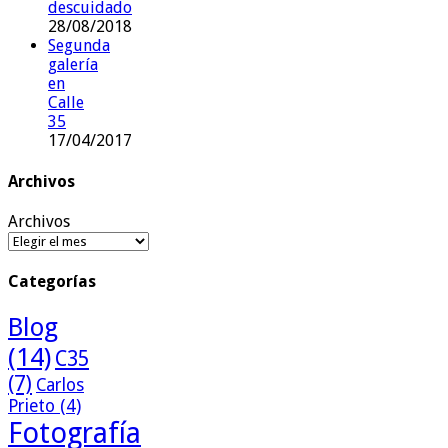
descuidado
28/08/2018
Segunda
galería
en
Calle
35
17/04/2017
Archivos
Archivos
Categorías
Blog
(14)
C35
(7)
Carlos
Prieto
(4)
Fotografía